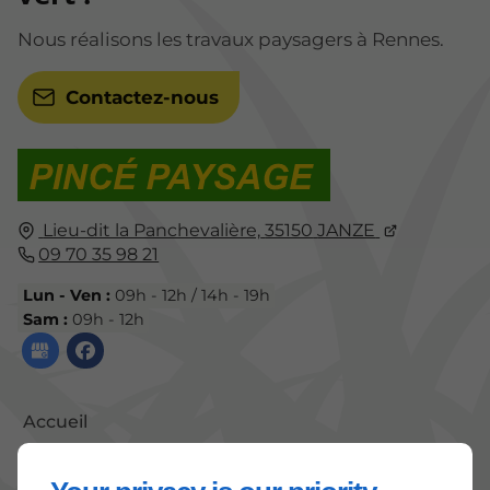
Nous réalisons les travaux paysagers à Rennes.
Contactez-nous
Lieu-dit la Panchevalière,
35150
JANZE
09 70 35 98 21
Lun - Ven :
09h - 12h / 14h - 19h
Sam :
09h - 12h
Accueil
Contactez-nous